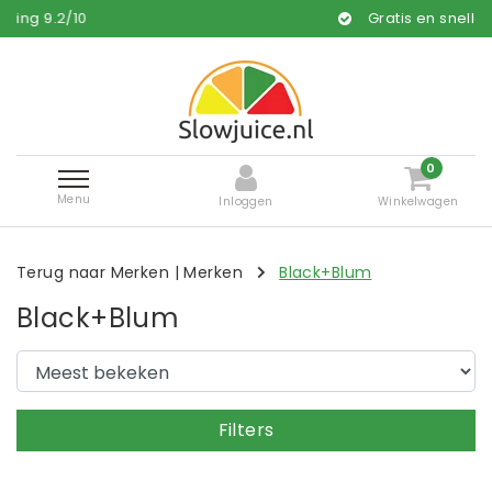
9.2
/
10
Gratis en snelle leveri
0
Menu
Inloggen
Winkelwagen
Terug naar Merken
|
Merken
Black+Blum
Black+Blum
Filters