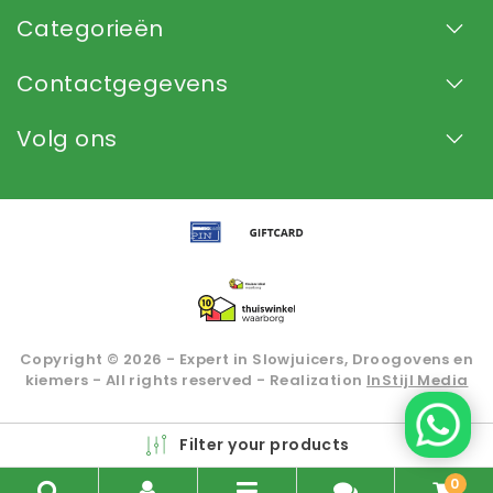
Categorieën
Contactgegevens
Volg ons
Copyright © 2026 - Expert in Slowjuicers, Droogovens en
kiemers - All rights reserved - Realization
InStijl Media
Beoordeling op
KiyOh
voor Slowjuice.nl: 9.2/10 (2935
Filter your products
beoordelingen)
0