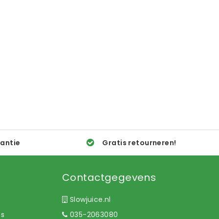
rantie
Gratis retourneren!
Contactgegevens
Slowjuice.nl
ns
035-2063080