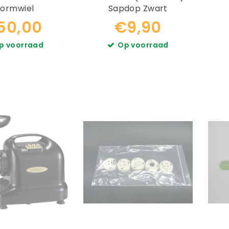
ormwiel
Sapdop Zwart
50,00
€9,90
p voorraad
Op voorraad