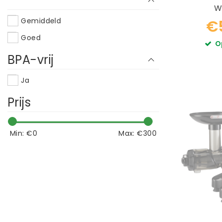
W
Gemiddeld
€
Goed
O
BPA-vrij
Ja
Prijs
Min: €
0
Max: €
300