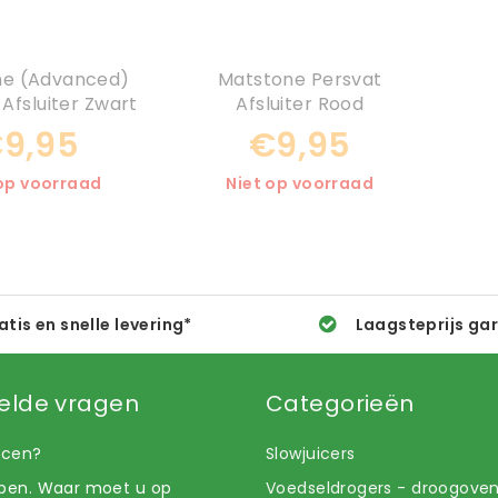
ne (Advanced)
Matstone Persvat
 Afsluiter Zwart
Afsluiter Rood
9,95
€9,95
 op voorraad
Niet op voorraad
atis en snelle levering*
Laagsteprijs ga
elde vragen
Categorieën
uicen?
Slowjuicers
open. Waar moet u op
Voedseldrogers - droogove