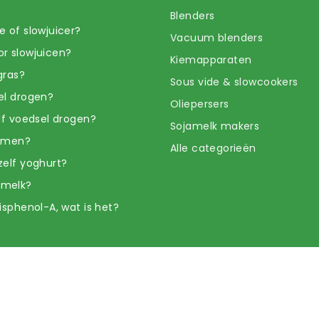
Blenders
e of slowjuicer?
Vacuum blenders
r slowjuicen?
Kiemapparaten
gras?
Sous vide & slowcookers
el drogen?
Oliepersers
elf voedsel drogen?
Sojamelk makers
iemen?
Alle categorieën
zelf yoghurt?
amelk?
isphenol-A, wat is het?