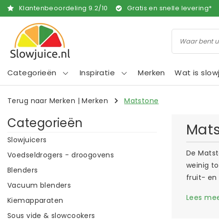
Klantenbeoordeling
9.2
/
10
Gratis en snelle levering*
Categorieën
Inspiratie
Merken
Wat is slow
Terug naar Merken
|
Merken
Matstone
Categorieën
Mat
Slowjuicers
De Matst
Voedseldrogers - droogovens
weinig to
Blenders
fruit- e
Vacuum blenders
Lees me
Kiemapparaten
Sous vide & slowcookers