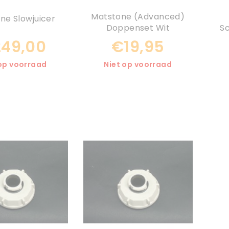
Matstone (Advanced)
ne Slowjuicer
Doppenset Wit
S
49,00
€19,95
 op voorraad
Niet op voorraad