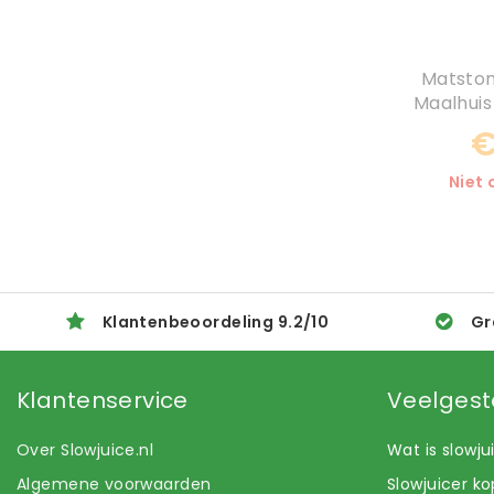
Matsto
Maalhuis
€
Niet
Klantenbeoordeling
9.2
/
10
Gr
Klantenservice
Veelgest
Over Slowjuice.nl
Wat is slowj
Algemene voorwaarden
Slowjuicer k