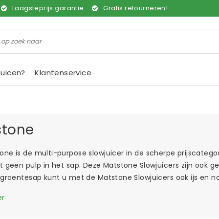
Laagsteprijs garantie
Gratis retourneren!
juicen?
Klantenservice
stone
one is de multi-purpose slowjuicer in de scherpe prijscatego
t geen pulp in het sap. Deze Matstone Slowjuicers zijn ook g
n groentesap kunt u met de Matstone Slowjuicers ook ijs en 
er