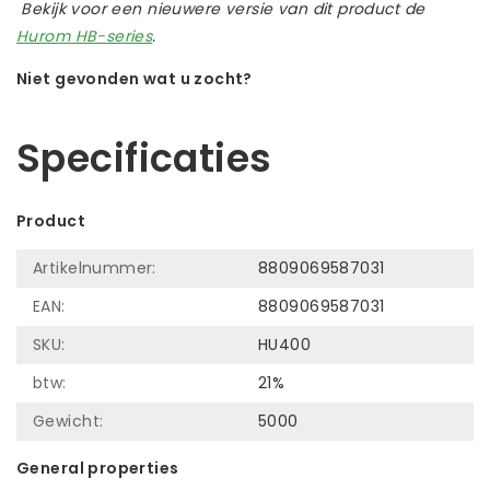
Bekijk voor een nieuwere versie van dit product de
Hurom HB-series
.
Niet gevonden wat u zocht?
Laat ons helpen! Bel: +31 (0)35-6910253
Specificaties
Product
Artikelnummer:
8809069587031
EAN:
8809069587031
SKU:
HU400
btw:
21%
Gewicht:
5000
General properties