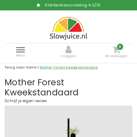
Klantenbeoordeling
9.2
/
10
0
Menu
Inloggen
Winkelwagen
Terug naar Home
|
Mother Forest Kweekstandaard
Mother Forest
Kweekstandaard
Schrijf je eigen review