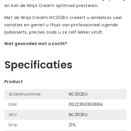
en kan de Ninja Creami optimaal presteren.
Met de Ninja Creami NC302EU creëert u eindeloos veel
variaties en geniet u thuis van professioneel ogende
ijsdesserts, precies zoals u ze zelf lekker vindt.
Niet gevonden wat u zocht?
Laat ons helpen! Bel: +31 (0)35-6910253
Specificaties
Product
Artikelnummer:
NC302EU
EAN:
0622356350884
SKU:
NC302EU
btw:
21%