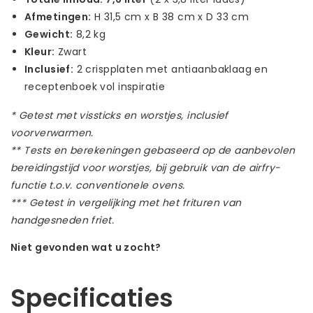
Afmetingen:
H 31,5 cm x B 38 cm x D 33 cm
Gewicht:
8,2 kg
Kleur:
Zwart
Inclusief:
2 crispplaten met antiaanbaklaag en
receptenboek vol inspiratie
* Getest met vissticks en worstjes, inclusief
voorverwarmen.
** Tests en berekeningen gebaseerd op de aanbevolen
bereidingstijd voor worstjes, bij gebruik van de airfry-
functie t.o.v. conventionele ovens.
*** Getest in vergelijking met het frituren van
handgesneden friet.
Niet gevonden wat u zocht?
Laat ons helpen! Bel: +31 (0)35-6910253
Specificaties