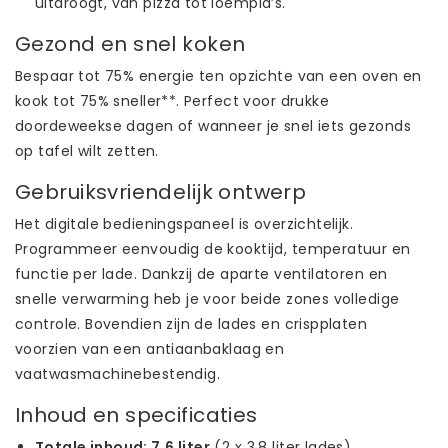
uitdroogt, van pizza tot loempia’s.
Gezond en snel koken
Bespaar tot 75% energie ten opzichte van een oven en
kook tot 75% sneller**. Perfect voor drukke
doordeweekse dagen of wanneer je snel iets gezonds
op tafel wilt zetten.
Gebruiksvriendelijk ontwerp
Het digitale bedieningspaneel is overzichtelijk.
Programmeer eenvoudig de kooktijd, temperatuur en
functie per lade. Dankzij de aparte ventilatoren en
snelle verwarming heb je voor beide zones volledige
controle. Bovendien zijn de lades en crispplaten
voorzien van een antiaanbaklaag en
vaatwasmachinebestendig.
Inhoud en specificaties
Totale inhoud: 7,6 liter
(2 x 3,8 liter lades)