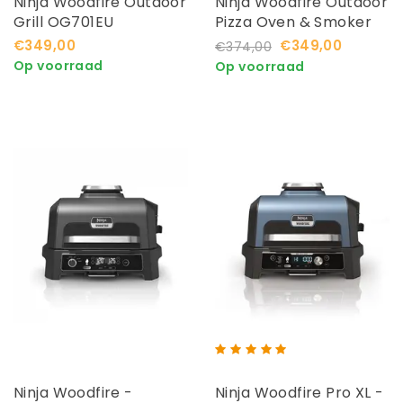
Ninja Woodfire Outdoor
Ninja Woodfire Outdoor
Grill OG701EU
Pizza Oven & Smoker
OO101EU
€349,00
€349,00
€374,00
Op voorraad
Op voorraad
Ninja Woodfire -
Ninja Woodfire Pro XL -