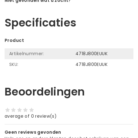
Niet gevonden wat u zocht?
Laat ons helpen! Bel: +31 (0)35-6910253
Specificaties
Product
Artikelnummer:
4718J800EUUK
SKU:
4718J800EUUK
Beoordelingen
average of 0 review(s)
Geen reviews gevonden