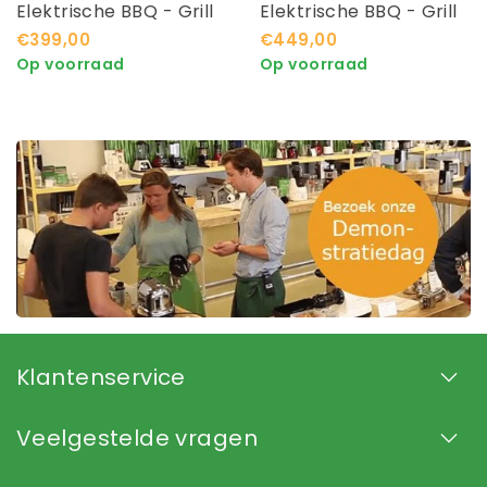
Elektrische BBQ - Grill
Elektrische BBQ - Grill
en Smoker OG850EU
en Smoker OG901EU
€399,00
€449,00
Op voorraad
Op voorraad
Klantenservice
Veelgestelde vragen