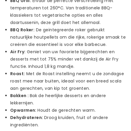
BBQ Grill:
Ervaar de perfecte verschroeiing met
temperaturen tot 260°C. Van traditionele BBQ-
klassiekers tot vegetarische opties en alles
daartussenin, deze grill doet het allemaal.
BBQ Roker:
De geïntegreerde roker gebruikt
natuurlijke houtpellets om die rijke, rokerige smaak te
creëren die essentieel is voor elke barbecue.
Air Fry:
Geniet van uw favoriete bijgerechten en
desserts met tot 75% minder vet dankzij de Air Fry
functie. Inhoud 1,8 kg mandje.
Roast:
Met de Roast instelling neemt u de zondagse
roast mee naar buiten, ideaal voor een breed scala
aan gerechten, van kip tot groenten.
Bakken :
Bak de heerlijke desserts en andere
lekkernijen.
Opwarmen:
Houdt de gerechten warm.
Dehydrateren:
Droog kruiden, fruit of andere
ingrediënten.