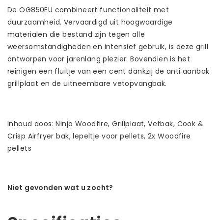
De OG850EU combineert functionaliteit met
duurzaamheid. Vervaardigd uit hoogwaardige
materialen die bestand zijn tegen alle
weersomstandigheden en intensief gebruik, is deze grill
ontworpen voor jarenlang plezier. Bovendien is het
reinigen een fluitje van een cent dankzij de anti aanbak
grillplaat en de uitneembare vetopvangbak.
Inhoud doos: Ninja Woodfire, Grillplaat, Vetbak, Cook &
Crisp Airfryer bak, lepeltje voor pellets, 2x Woodfire
pellets
Niet gevonden wat u zocht?
Laat ons helpen! Bel: +31 (0)35-6910253