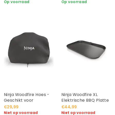
Op voorraad
Op voorraad
Ninja Woodfire Hoes -
Ninja Woodfire XL
Geschikt voor
Elektrische BBQ Platte
OG850EU en OG901EU
Plaat - Geschikt voor
€29,99
€44,99
OG850EU en OG901EU
Niet op voorraad
Niet op voorraad