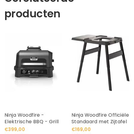
producten
Ninja Woodfire -
Ninja Woodfire Officiële
Elektrische BBQ - Grill
Standaard met Zijtafel
en Smoker OG850EU
€399,00
€169,00