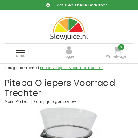
Gratis en snelle levering*
0
Menu
Inloggen
Winkelwagen
Terug naar Home
|
Piteba Oliepers Voorraad Trechter
Piteba Oliepers Voorraad
Trechter
|
Schrijf je eigen review
Merk:
Piteba