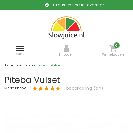
Gratis en snelle levering*
0
Menu
Inloggen
Winkelwagen
Terug naar Home
|
Piteba Vulset
Piteba Vulset
|
1 beoordeling (en)
Merk:
Piteba