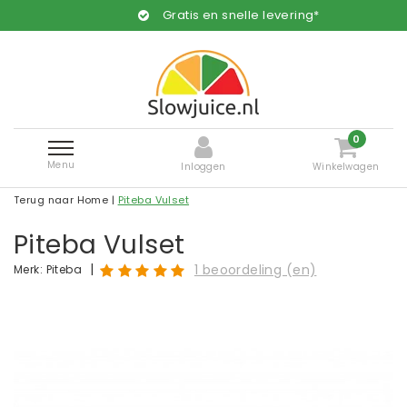
Gratis en snelle levering*
0
Menu
Inloggen
Winkelwagen
Terug naar Home
|
Piteba Vulset
Piteba Vulset
|
1 beoordeling (en)
Merk:
Piteba