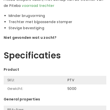
de Piteba
voorraad trechter
Minder brugvorming
Trechter met bijpassende stamper
Stevige bevestiging
Niet gevonden wat u zocht?
Laat ons helpen! Bel: +31 (0)35-6910253
Specificaties
Product
SKU:
PTV
Gewicht:
5000
General properties
BPA-free: