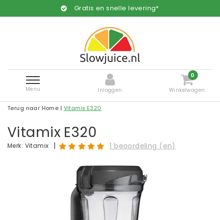
Gratis en snelle levering*
0
Menu
Inloggen
Winkelwagen
Terug naar Home
|
Vitamix E320
Vitamix E320
|
1 beoordeling (en)
Merk:
Vitamix