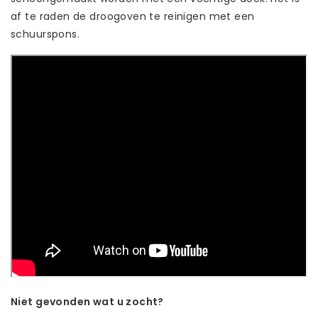
af te raden de droogoven te reinigen met een
schuurspons.
Niet gevonden wat u zocht?
Laat ons helpen! Bel: +31 (0)35-6910253