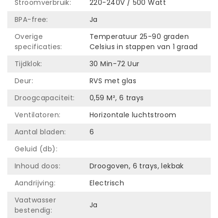
Stroomverbruik:
220-240V / 500 Watt
BPA-free:
Ja
Overige
Temperatuur 25-90 graden
specificaties:
Celsius in stappen van 1 graad
Tijdklok:
30 Min-72 Uur
Deur:
RVS met glas
Droogcapaciteit:
0,59 M², 6 trays
Ventilatoren:
Horizontale luchtstroom
Aantal bladen:
6
Geluid (db):
Inhoud doos:
Droogoven, 6 trays, lekbak
Aandrijving:
Electrisch
Vaatwasser
Ja
bestendig: