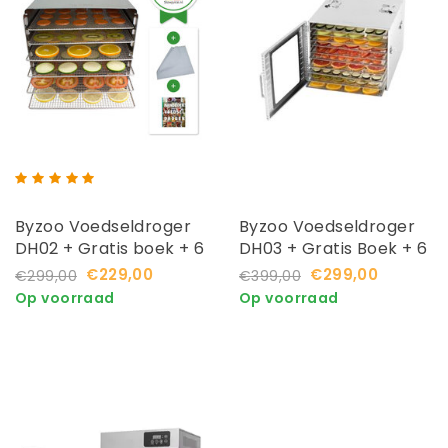
Byzoo Voedseldroger
Byzoo Voedseldroger
DH02 + Gratis boek + 6
DH03 + Gratis Boek + 6
Extra Droogvellen
Extra Droogvellen
€229,00
€299,00
€299,00
€399,00
Op voorraad
Op voorraad