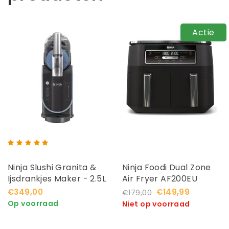
Actie
Ninja Slushi Granita &
Ninja Foodi Dual Zone
Ijsdrankjes Maker - 2.5L
Air Fryer AF200EU
- FS301EU
€349,00
€149,99
€179,00
Op voorraad
Niet op voorraad