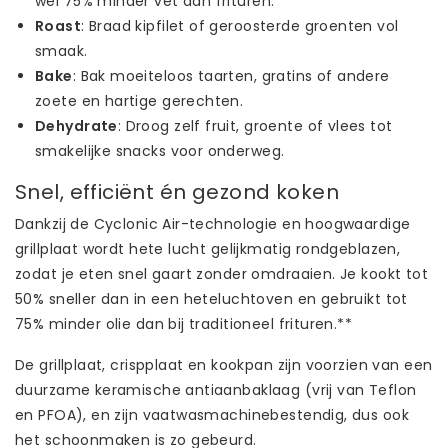
wel 75% minder vet dan frituren.*
Roast
: Braad kipfilet of geroosterde groenten vol
smaak.
Bake
: Bak moeiteloos taarten, gratins of andere
zoete en hartige gerechten.
Dehydrate
: Droog zelf fruit, groente of vlees tot
smakelijke snacks voor onderweg.
Snel, efficiënt én gezond koken
Dankzij de Cyclonic Air-technologie en hoogwaardige
grillplaat wordt hete lucht gelijkmatig rondgeblazen,
zodat je eten snel gaart zonder omdraaien. Je kookt tot
50% sneller dan in een heteluchtoven en gebruikt tot
75% minder olie dan bij traditioneel frituren.**
De grillplaat, crispplaat en kookpan zijn voorzien van een
duurzame keramische antiaanbaklaag (vrij van Teflon
en PFOA), en zijn vaatwasmachinebestendig, dus ook
het schoonmaken is zo gebeurd.