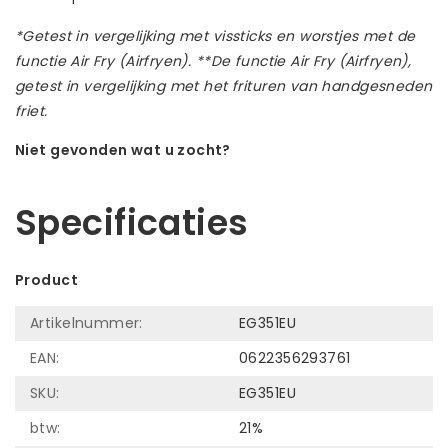
*Getest in vergelijking met vissticks en worstjes met de
functie Air Fry (Airfryen). **De functie Air Fry (Airfryen),
getest in vergelijking met het frituren van handgesneden
friet.
Niet gevonden wat u zocht?
Laat ons helpen! Bel: +31 (0)35-6910253
Specificaties
Product
Artikelnummer:
EG351EU
EAN:
0622356293761
SKU:
EG351EU
btw:
21%