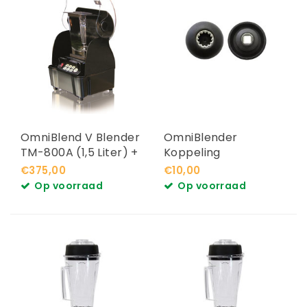
OmniBlend V Blender
OmniBlender
TM-800A (1,5 Liter) +
Koppeling
Geluidsdemper
€375,00
€10,00
(Cover)
Op voorraad
Op voorraad