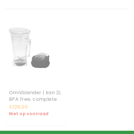
Omniblender | kan 2L
BPA free, complete
set
€129,00
Niet op voorraad