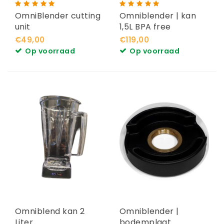
OmniBlender cutting
Omniblender | kan
unit
1,5L BPA free
complete set
€49,00
€119,00
Op voorraad
Op voorraad
Omniblend kan 2
Omniblender |
Liter
bodemplaat