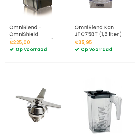
OmniBlend -
OmniBlend Kan
OmniShield
JTC758T (1,5 liter)
(Geluidsdemper)
€225,00
€35,95
Op voorraad
Op voorraad