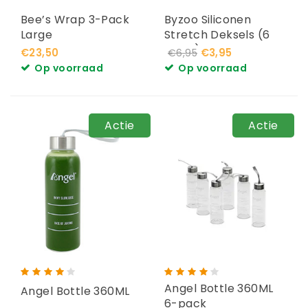
Bee’s Wrap 3-Pack
Byzoo Siliconen
Large
Stretch Deksels (6
Stuks)
€23,50
€3,95
€6,95
Op voorraad
Op voorraad
Actie
Actie
Angel Bottle 360ML
Angel Bottle 360ML
6-pack