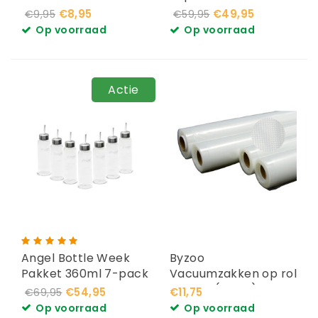
€8,95
€49,95
€9,95
€59,95
Op voorraad
Op voorraad
Actie
Angel Bottle Week
Byzoo
Pakket 360ml 7-pack
Vacuumzakken op rol
22x500 (1 stuk)
€54,95
€11,75
€69,95
Op voorraad
Op voorraad