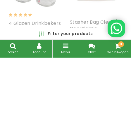
Stasher Bag Clear /
4 Glazen Drinkbekers
Doorzichtig
Filter your products
€8,95
€12,95
Niet op voorraad
Niet op voorraad
0
Zoeken
Account
Menu
Chat
Winkelwagen