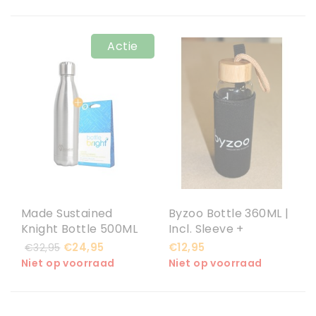
Actie
Made Sustained
Byzoo Bottle 360ML |
Knight Bottle 500ML
Incl. Sleeve +
+ Gratis Bottle Bright
Bamboo Cap
€24,95
€12,95
€32,95
Reinigingstabletten
Niet op voorraad
Niet op voorraad