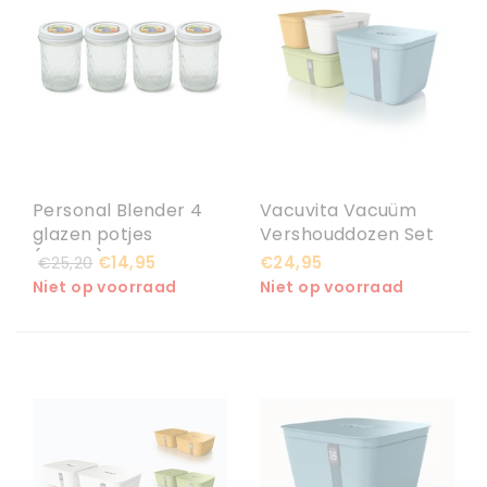
Personal Blender 4
Vacuvita Vacuüm
glazen potjes
Vershouddozen Set
(230ml)
Small
€14,95
€24,95
€25,20
Niet op voorraad
Niet op voorraad