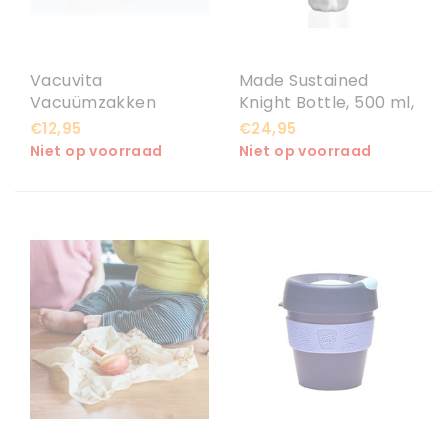
Vacuvita
Made Sustained
Vacuümzakken
Knight Bottle, 500 ml,
Medium
Brushed SS
€12,95
€24,95
Niet op voorraad
Niet op voorraad