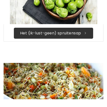
Het (ik-lust-geen) spruitensap