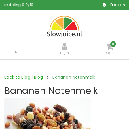
g
9.2
/
10
Free and fast delive
0
Menu
Login
Cart
Back to Blog
|
Blog
Bananen Notenmelk
Bananen Notenmelk