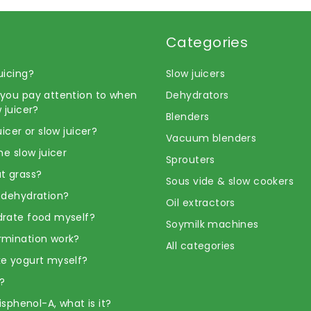
Categories
uicing?
Slow juicers
you pay attention to when
Dehydrators
 juicer?
Blenders
uicer or slow juicer?
Vacuum blenders
he slow juicer
Sprouters
t grass?
Sous vide & slow cookers
 dehydration?
Oil extractors
rate food myself?
Soymilk machines
rmination work?
All categories
e yogurt myself?
?
Bisphenol-A, what is it?