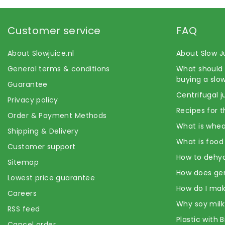
Customer service
FAQ
About Slowjuice.nl
About Slow J
General terms & conditions
What should 
buying a slow
Guarantee
Centrifugal j
Privacy policy
Recipes for t
Order & Payment Methods
What is whea
Shipping & Delivery
What is food
Customer support
How to dehyd
Sitemap
How does ge
Lowest price guarantee
How do I mak
Careers
Why soy milk
RSS feed
Plastic with 
Cancel order