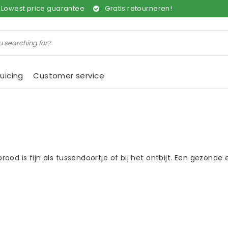
Lowest price guarantee
Gratis retourneren!
uicing
Customer service
od is fijn als tussendoortje of bij het ontbijt. Een gezonde