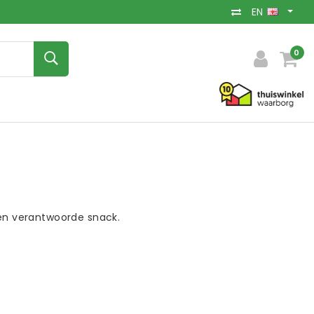
EN
0
 en verantwoorde snack.