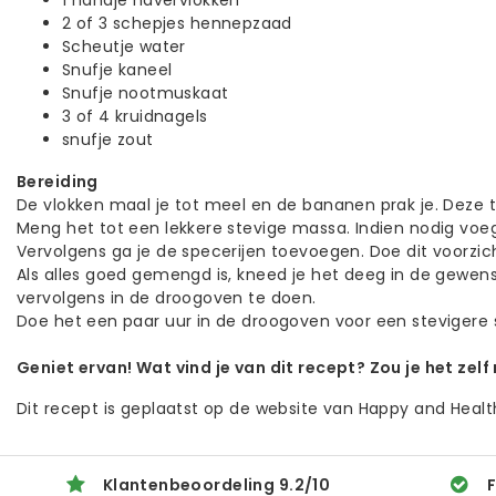
1 handje havervlokken
2 of 3 schepjes hennepzaad
Scheutje water
Snufje kaneel
Snufje nootmuskaat
3 of 4 kruidnagels
snufje zout
Bereiding
De vlokken maal je tot meel en de bananen prak je. Deze 
Meng het tot een lekkere stevige massa. Indien nodig voe
Vervolgens ga je de specerijen toevoegen. Doe dit voorzic
Als alles goed gemengd is, kneed je het deeg in de gewe
vervolgens in de droogoven te doen.
Doe het een paar uur in de droogoven voor een stevigere s
Geniet ervan! Wat vind je van dit recept? Zou je het zel
Dit recept is geplaatst op de website van Happy and Healt
Klantenbeoordeling
9.2
/
10
F