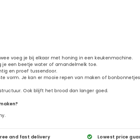
twee voeg je bij elkaar met honing in een keukenmachine.
g je een beetje water of amandelmelk toe.
htig en proef tussendoor.
nste vorm. Je kan er mooie repen van maken of bonbonnetjes
tructuur. Ook blijft het brood dan langer goed.
f maken?
hy.
ree and fast delivery
Lowest price gua