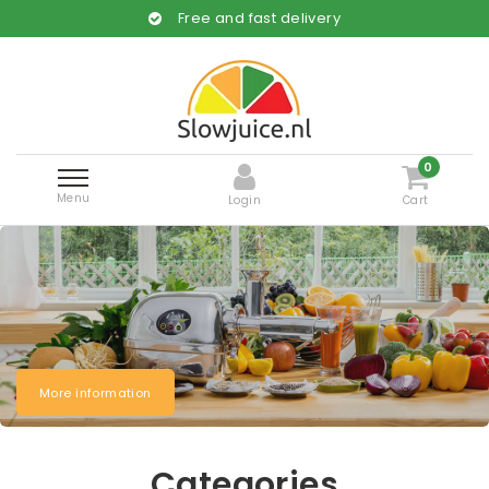
Free and fast delivery
0
Menu
Login
Cart
More information
Categories