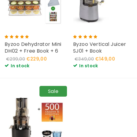
Byzoo Dehydrator Mini
Byzoo Vertical Juicer
DH02 + Free Book + 6
SJ01 + Book
Drying sheets
€229,00
€149,00
€299,00
€349,00
In stock
In stock
Sale