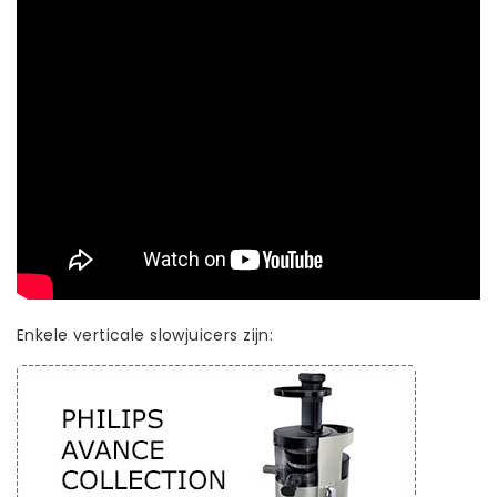
Enkele verticale slowjuicers zijn: