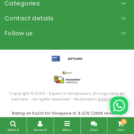
Categories
Contact details
Follow us
Copyright © 2026 - Expert in Slowjuicers, Droogovens en
kiemers - All rights reserved - Realization
InStijl Media
Rating on
KiyOh
for Slowjuice.nl: 9.2/10 (2936 reviews)
0
Search
Account
Menu
Chat
Cart