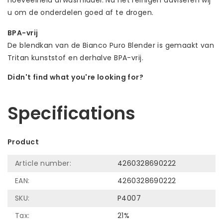
hoeveelheid afwasmiddel. Na het reinigen adviseren wij
u om de onderdelen goed af te drogen.
BPA-vrij
De blendkan van de Bianco Puro Blender is gemaakt van
Tritan kunststof en derhalve BPA-vrij.
Didn't find what you're looking for?
Let us help! Call: +31 (0)35-6910253
Specifications
Product
Article number:
4260328690222
EAN:
4260328690222
SKU:
P4007
Tax:
21%