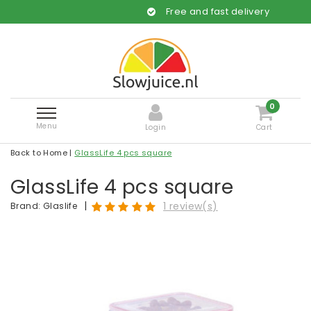
Free and fast delivery
0
Menu
Login
Cart
Back to Home
|
GlassLife 4 pcs square
GlassLife 4 pcs square
|
1 review(s)
Brand:
Glaslife