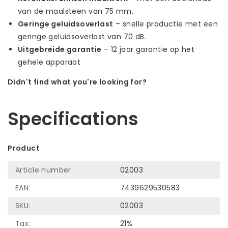
van de maalsteen van 75 mm.
Geringe geluidsoverlast
– snelle productie met een
geringe geluidsoverlast van 70 dB.
Uitgebreide garantie
– 12 jaar garantie op het
gehele apparaat
Didn't find what you're looking for?
Let us help! Call: +31 (0)35-6910253
Specifications
Product
Article number:
02003
EAN:
7439629530583
SKU:
02003
Tax:
21%