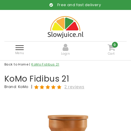
Free and fast delivery
0
Menu
Login
Cart
Back to Home
|
KoMo Fidibus 21
KoMo Fidibus 21
|
2 reviews
Brand:
KoMo