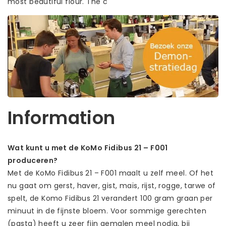
most beautiful flour. The c
Information
Wat kunt u met de KoMo Fidibus 21 – F001
produceren?
Met de KoMo Fidibus 21 – F001 maalt u zelf meel. Of het
nu gaat om gerst, haver, gist, maïs, rijst, rogge, tarwe of
spelt, de Komo Fidibus 21 verandert 100 gram graan per
minuut in de fijnste bloem. Voor sommige gerechten
(pasta) heeft u zeer fijn gemalen meel nodig, bij