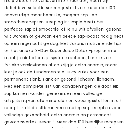
hielp 2 steen te verliezen in 3 maanden, heeft zijn
definitieve selectie samengesteld van meer dan 100
eenvoudige maar heerlijke, magere sap- en
smoothierecepten. Keeping it Simple heeft het
perfecte sap of smoothie, of je nu wilt afvallen, gezond
wilt worden of gewoon een beetje sap-boost nodig hebt
op een regenachtige dag. Met Jasons motiverende tips
en het unieke '3-Day Super Juice Detox'-programma
maak je niet alleen je systeem schoon, kom je van
fysieke verslavingen af ​​en krijg je extra energie, maar
leer je ook de fundamentele Juicy Rules voor een
permanent slank, slank en gezond lichaam. lichaam.
Met een complete lijst van aandoeningen die door elk
sap kunnen worden genezen, en een volledige
uitsplitsing van alle mineralen en voedingsstoffen in elk
recept, is dit de ultieme verzameling saprecepten voor
volledige gezondheid, extra energie en permanent
gewichtsverlies. Bevat: * Meer dan 100 heerlijke recepten