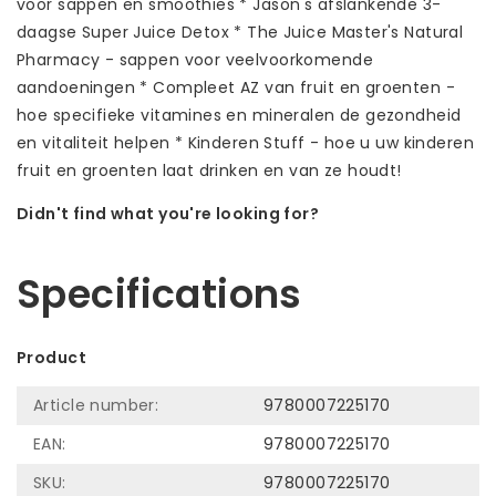
voor sappen en smoothies * Jason's afslankende 3-
daagse Super Juice Detox * The Juice Master's Natural
Pharmacy - sappen voor veelvoorkomende
aandoeningen * Compleet AZ van fruit en groenten -
hoe specifieke vitamines en mineralen de gezondheid
en vitaliteit helpen * Kinderen Stuff - hoe u uw kinderen
fruit en groenten laat drinken en van ze houdt!
Didn't find what you're looking for?
Let us help! Call: +31 (0)35-6910253
Specifications
Product
Article number:
9780007225170
EAN:
9780007225170
SKU:
9780007225170