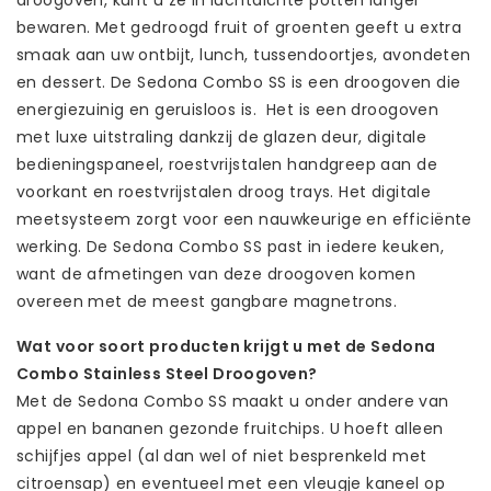
droogoven, kunt u ze in luchtdichte potten langer
bewaren. Met gedroogd fruit of groenten geeft u extra
smaak aan uw ontbijt, lunch, tussendoortjes, avondeten
en dessert. De Sedona Combo SS is een droogoven die
energiezuinig en geruisloos is. Het is een droogoven
met luxe uitstraling dankzij de glazen deur, digitale
bedieningspaneel, roestvrijstalen handgreep aan de
voorkant en roestvrijstalen droog trays. Het digitale
meetsysteem zorgt voor een nauwkeurige en efficiënte
werking. De Sedona Combo SS past in iedere keuken,
want de afmetingen van deze droogoven komen
overeen met de meest gangbare magnetrons.
Wat voor soort producten krijgt u met de Sedona
Combo Stainless Steel Droogoven?
Met de Sedona Combo SS maakt u onder andere van
appel en bananen gezonde fruitchips. U hoeft alleen
schijfjes appel (al dan wel of niet besprenkeld met
citroensap) en eventueel met een vleugje kaneel op