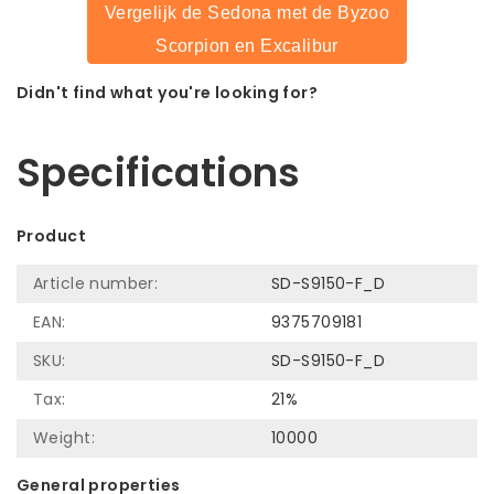
Vergelijk de Sedona met de Byzoo
Scorpion en Excalibur
Didn't find what you're looking for?
Let us help! Call: +31 (0)35-6910253
Specifications
Product
Article number:
SD-S9150-F_D
EAN:
9375709181
SKU:
SD-S9150-F_D
Tax:
21%
Weight:
10000
General properties