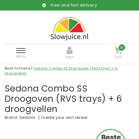
Free and fast delivery
0
Menu
Login
Cart
Back to Home
|
Sedona Combo SS Droogoven (RVS trays) + 6
droogvellen
Sedona Combo SS
Droogoven (RVS trays) + 6
droogvellen
|
Create your own review
Brand:
Sedona